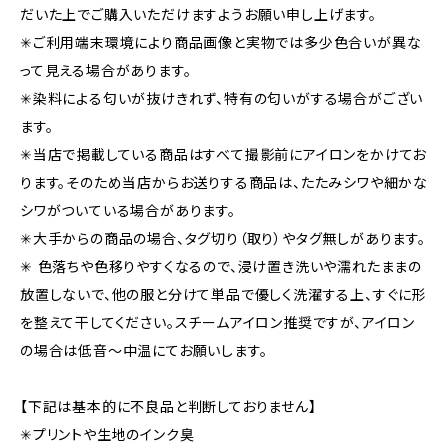
だいた上でご購入いただけますようお願い申し上げます。
✳︎ご利用端末環境により商品画像と実物では多少色合いが異な
って見える場合があります。
✳︎染料による匂いが抜けきれず、特有の匂いがする場合がござい
ます。
✳︎当店で掲載している商品はすべて撮影前にアイロンをかけてお
ります。そのため当店からお送りする商品は、たたみシワや細かな
シワがついている場合があります。
✳︎大手からの商品の場合、タグ切り（取り）やタグ無しがあります。
✳︎ 色落ちや色移りやすくなるので、浸け置き洗いや濡れたままの
放置しないで、他の服と分けて単品で優しく洗濯する上、すぐに形
を整えて干してください。スチームアイロン推奨ですが、アイロン
の場合は低音〜中温にてお願いします。
【下記は基本的に不良品と判断しておりません】
✳︎プリントや生地のインク臭