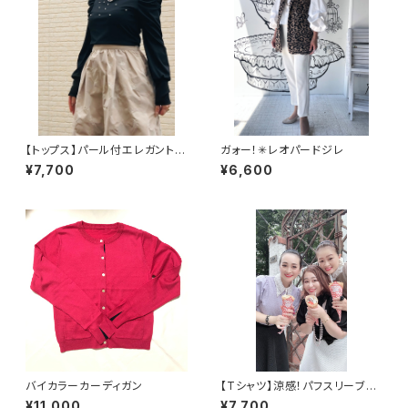
【トップス】パール付エレガントト
ガォー！✳︎レオパードジレ
ップス
¥7,700
¥6,600
バイカラーカーディガン
【Tシャツ】涼感！パフスリーブU
Vトップス
¥11,000
¥7,700