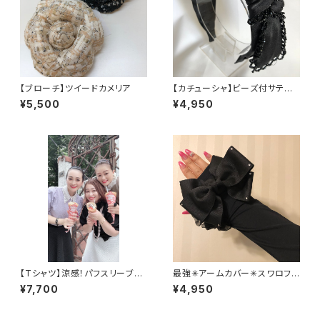
【ブローチ】ツイードカメリア
【カチューシャ】ビーズ付サテン
リボンカチューシャ
¥5,500
¥4,950
【Tシャツ】涼感！パフスリーブU
最強✳︎アームカバー✳︎スワロフ
Vトップス
スキー
¥7,700
¥4,950