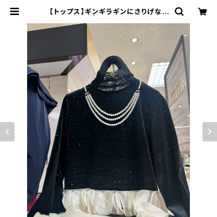
【トップス】ギンギラギンにさりげなく
ベロア | larubanrose