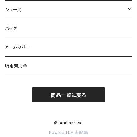
ボトムス
ボトムス
ブローチ
シューズ
カーディガン
スカート
ワンピース
カチューシャ
パンプス
バッグ
パンツ
アウター
イヤリング
スニーカー
アームカバー
ピアス
晴雨兼用傘
イヤーカフ
商品一覧に戻る
バンスクリップ
ヘアゴム
© larubanrose
Powered by