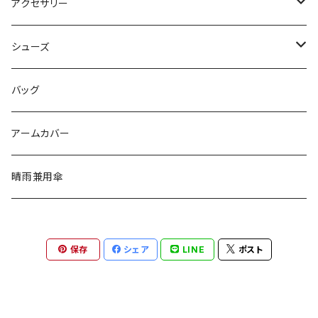
トップス
アクセサリー
ボトムス
ボトムス
ブローチ
シューズ
カーディガン
スカート
ワンピース
カチューシャ
パンプス
バッグ
パンツ
アウター
イヤリング
スニーカー
アームカバー
ピアス
晴雨兼用傘
イヤーカフ
保存
シェア
LINE
ポスト
バンスクリップ
ヘアゴム