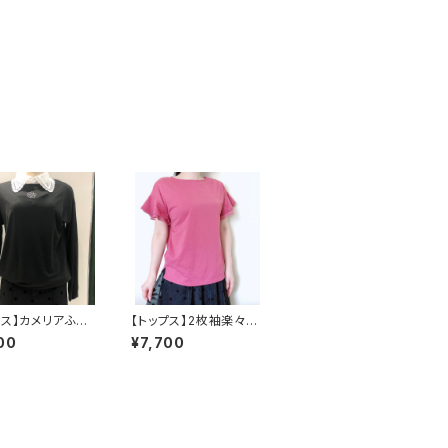
プス】カメリアふわ
【トップス】2枚袖楽々U
ングTシャツ
VTシャツ
00
¥7,700