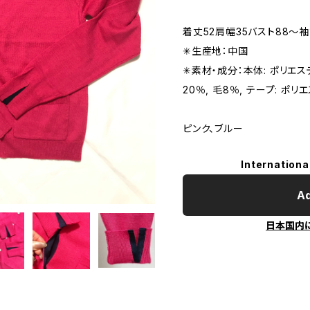
着丈52肩幅35バスト88〜袖
✳︎生産地：中国
✳︎素材・成分：本体: ポリエス
20％, 毛8％, テープ: ポリ
ピンク、ブルー
Internationa
Ad
日本国内