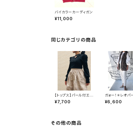
バイカラーカーディガン
¥11,000
同じカテゴリの商品
【トップス】パール付エレ
ガォー！✳︎レオパ
ガントトップス
レ
¥7,700
¥6,600
その他の商品