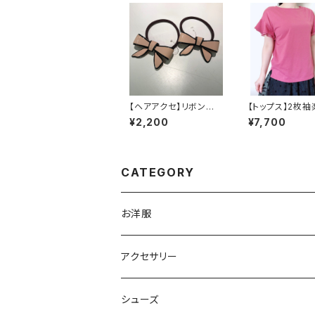
【ヘアアクセ】リボンヘ
【トップス】2枚袖
アゴム
VTシャツ
¥2,200
¥7,700
CATEGORY
お洋服
トップス
アクセサリー
ボトムス
ボトムス
ブローチ
シューズ