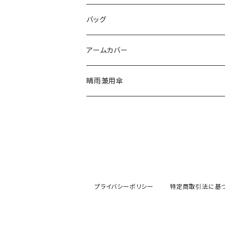
カーディガン
スカート
ワンピース
カチューシャ
パンプス
バッグ
パンツ
アウター
イヤリング
スニーカー
アームカバー
ピアス
晴雨兼用傘
イヤーカフ
バンスクリップ
ヘアゴム
プライバシーポリシー
特定商取引法に基
バレッタ