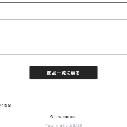
商品一覧に戻る
づく表記
© larubanrose
Powered by