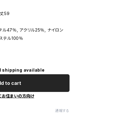
丈59
テル47％, アクリル25％, ナイロン
エステル100％
l shipping available
d to cart
にお住まいの方向け
通報する