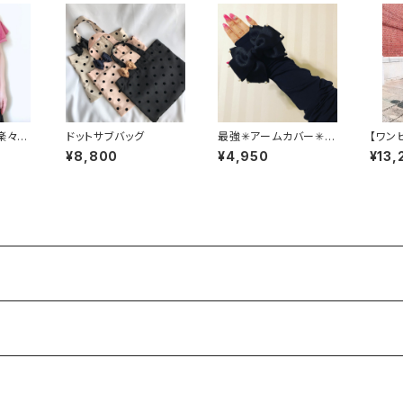
楽々U
ドットサブバッグ
最強✳︎アームカバー✳︎パ
【ワン
ール
アワン
¥8,800
¥4,950
¥13,