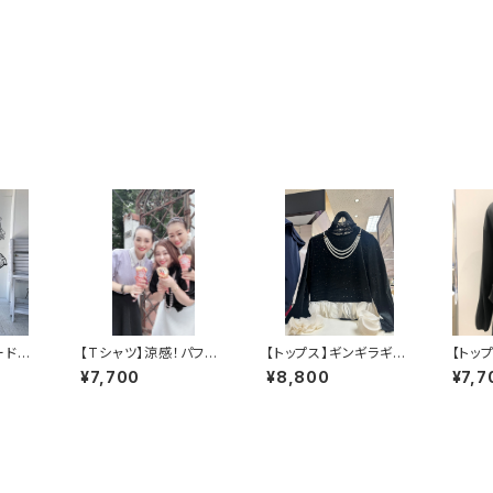
ードジ
【Tシャツ】涼感！パフス
【トップス】ギンギラギン
【トッ
リーブUVトップス
にさりげなくベロア
もちロ
¥7,700
¥8,800
¥7,7