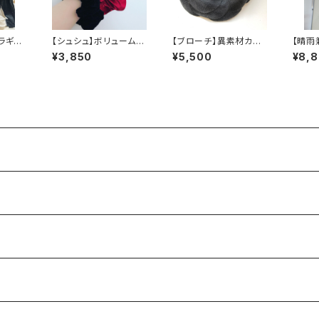
ラギン
【シュシュ】ボリューム感
【ブローチ】異素材カメ
【晴雨
ア
絶妙ベロアシュシュ
リア
パール
¥3,850
¥5,500
¥8,