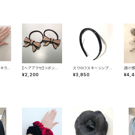
ラキラヘ
【ヘアアクセ】リボンヘ
スワロフスキーシンプル
透け感
アゴム
カチューシャ
¥2,200
¥3,850
¥4,