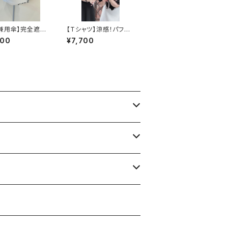
兼用傘】完全遮光
【Tシャツ】涼感！パフス
フリル付長傘
リーブUVトップス
800
¥7,700