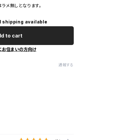
はラメ無しとなります。
l shipping available
d to cart
にお住まいの方向け
通報する