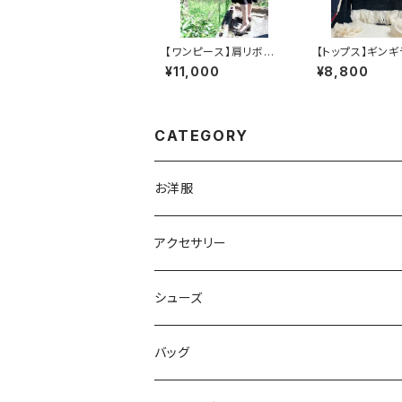
【ワンピース】肩リボン
【トップス】ギンギ
ストレッチワンピース
にさりげなくベロ
¥11,000
¥8,800
CATEGORY
お洋服
トップス
アクセサリー
ボトムス
ボトムス
ブローチ
シューズ
カーディガン
スカート
ワンピース
カチューシャ
パンプス
バッグ
パンツ