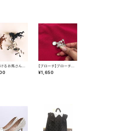
けるお馬さんブ
【ブローチ】ブローチカ
チ
バーマグネット
00
¥1,650