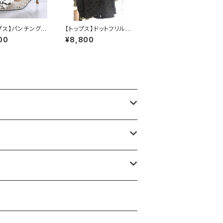
プス】パンチングリ
【トップス】ドットフリルト
ンプス
ップス
00
¥8,800