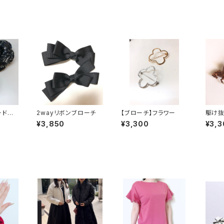
ードカメ
2wayリボンブローチ
【ブローチ】フラワー
駆け抜
ロー
¥3,850
¥3,300
¥3,3