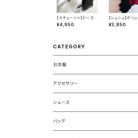
【カチューシャ】ビーズ付
【シュシュ】ボリ
サテンリボンカチューシ
絶妙ベロアシュ
¥4,950
¥3,850
ャ
CATEGORY
お洋服
トップス
アクセサリー
ボトムス
ボトムス
ブローチ
シューズ
カーディガン
スカート
ワンピース
カチューシャ
パンプス
バッグ
パンツ