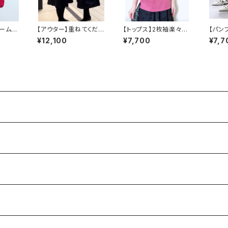
ューム感
【アウター】重ねてくださ
【トップス】2枚袖楽々U
【パン
シュ
い、パールいっぱいジャ
VTシャツ
ボンパ
¥12,100
¥7,700
¥7,7
ケット